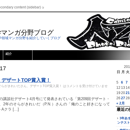
econdary content (sidebar)
学マンガ分野ブログ
学領域マンガ分野を紹介していくブログ
紹介
20
017
日
月
火
デザートTOP賞入賞！
5
6
7
そらがきれいださん、デザートTOP賞入賞！ は
コメントを受け付けていませ
12
13
14
19
20
21
26
27
28
の講談社デザート4月号にて発表されている「第209回デザート・
« 2月
2年のそらがきれいだ（P.N.）さんの「俺のこと好きになって
クラ […]
最近の
3年あ
ンテスト