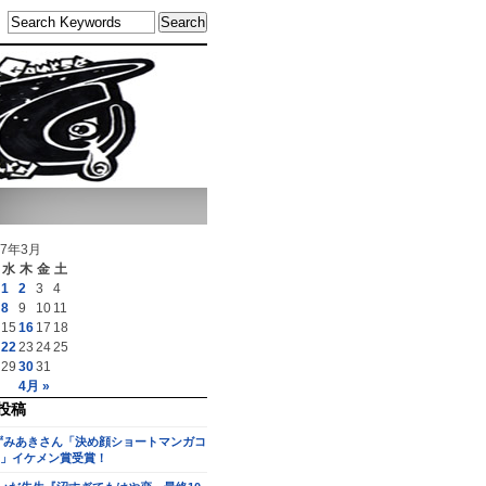
17年3月
水
木
金
土
1
2
3
4
8
9
10
11
15
16
17
18
22
23
24
25
29
30
31
4月 »
投稿
ずみあきさん「決め顔ショートマンガコ
」イケメン賞受賞！