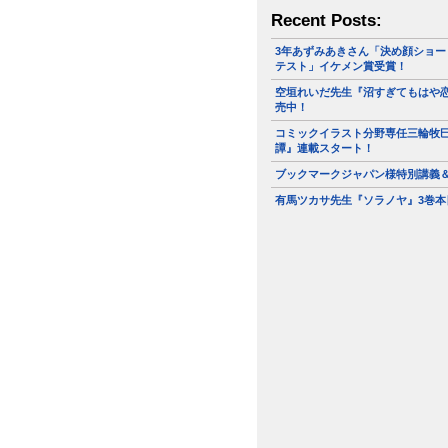
Recent Posts:
3年あずみあきさん「決め顔ショー
テスト」イケメン賞受賞！
空垣れいだ先生『沼すぎてもはや恋
売中！
コミックイラスト分野専任三輪牧
譚』連載スタート！
ブックマークジャパン様特別講義
有馬ツカサ先生『ソラノヤ』3巻本