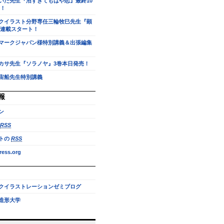
いだ先生『沼すぎてもはや恋』最終10
！
クイラスト分野専任三輪牧巳先生『顕
連載スタート！
マークジャパン様特別講義＆出張編集
カサ先生『ソラノヤ』3巻本日発売！
宙船先生特別講義
報
ン
RSS
トの
RSS
ess.org
クイラストレーションゼミブログ
造形大学