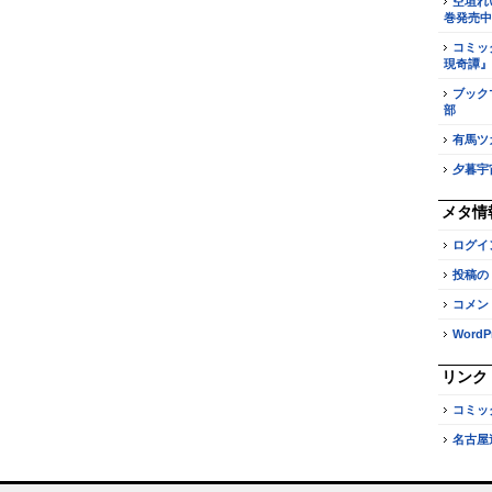
空垣れ
巻発売中
コミッ
現奇譚』
ブック
部
有馬ツ
夕暮宇
メタ情
ログイ
投稿の
コメン
WordPr
リンク
コミッ
名古屋