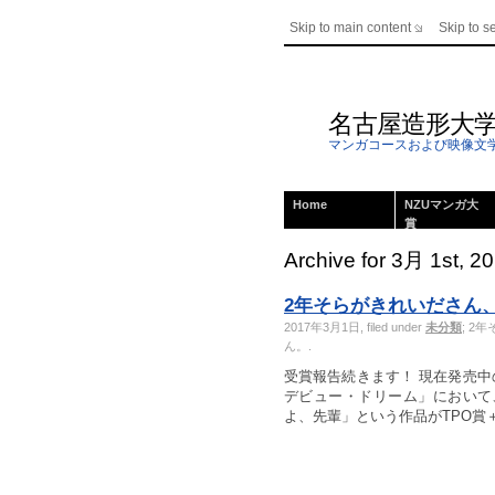
Skip to main content
Skip to s
名古屋造形大
マンガコースおよび映像文
Home
NZUマンガ大
賞
Archive for 3月 1st, 2
2年そらがきれいださん、
2017年3月1日, filed under
未分類
;
2年
ん。
.
受賞報告続きます！ 現在発売中
デビュー・ドリーム」において、
よ、先輩」という作品がTPO賞＋A