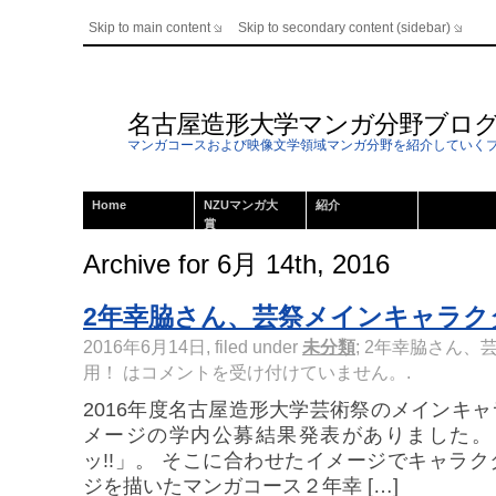
Skip to main content
Skip to secondary content (sidebar)
名古屋造形大学マンガ分野ブロ
マンガコースおよび映像文学領域マンガ分野を紹介していく
Home
NZUマンガ大
紹介
賞
Archive for 6月 14th, 2016
2年幸脇さん、芸祭メインキャラク
2016年6月14日, filed under
未分類
;
2年幸脇さん、
用！ は
コメントを受け付けていません。
.
2016年度名古屋造形大学芸術祭のメインキ
メージの学内公募結果発表がありました。
ッ!!」。 そこに合わせたイメージでキャラ
ジを描いたマンガコース２年幸 […]