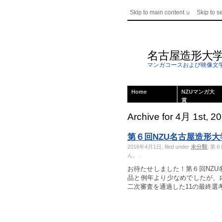
Skip to main content
Skip to s
名古屋造形大
マンガコースおよび映像文
Home
NZUマンガ大
賞
Archive for 4月 1st, 2
第６回NZU名古屋造形
2016年4月1日, filed under
未分類
;
第６
ん。
.
お待たせしました！第６回NZU
品と例年より少なめでしたが、
二次審査を通過した11の最終選考