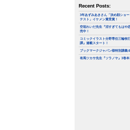
Recent Posts:
3年あずみあきさん「決め顔ショー
テスト」イケメン賞受賞！
空垣れいだ先生『沼すぎてもはや恋
売中！
コミックイラスト分野専任三輪牧
譚』連載スタート！
ブックマークジャパン様特別講義
有馬ツカサ先生『ソラノヤ』3巻本