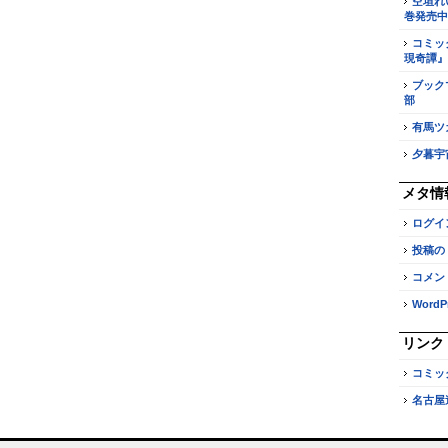
空垣れ
巻発売中
コミッ
現奇譚』
ブック
部
有馬ツ
夕暮宇
メタ情
ログイ
投稿の
コメン
WordPr
リンク
コミッ
名古屋