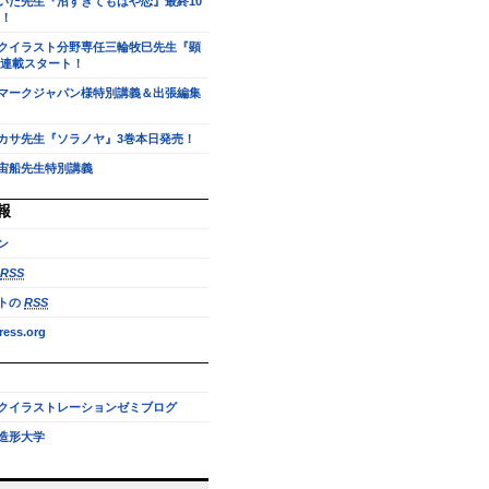
いだ先生『沼すぎてもはや恋』最終10
！
クイラスト分野専任三輪牧巳先生『顕
連載スタート！
マークジャパン様特別講義＆出張編集
カサ先生『ソラノヤ』3巻本日発売！
宙船先生特別講義
報
ン
RSS
トの
RSS
ess.org
クイラストレーションゼミブログ
造形大学