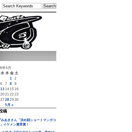
16年4月
水
木
金
土
1
2
6
7
8
9
13
14
15
16
20
21
22
23
27
28
29
30
5月 »
投稿
ずみあきさん「決め顔ショートマンガコ
」イケメン賞受賞！