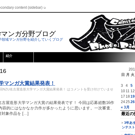
econdary content (sidebar)
学マンガ分野ブログ
学領域マンガ分野を紹介していくブログ
紹介
20
016
日
月
火
大学マンガ大賞結果発表！
3
4
5
回NZU名古屋造形大学マンガ大賞結果発表！ は
コメントを受け付けていませ
10
11
12
17
18
19
24
25
26
名古屋造形大学マンガ大賞の結果発表です！ 今回は応募総数16作
« 3月
内容的にはなかなか力作が多かったように思います。一次審査、
対象作品を […]
最近の
3年あ
ンテスト