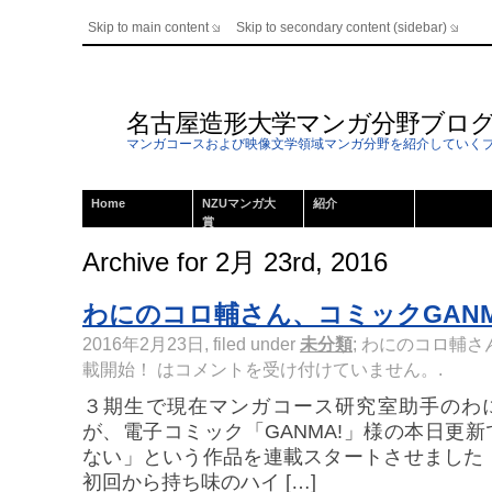
Skip to main content
Skip to secondary content (sidebar)
名古屋造形大学マンガ分野ブロ
マンガコースおよび映像文学領域マンガ分野を紹介していく
Home
NZUマンガ大
紹介
賞
Archive for 2月 23rd, 2016
わにのコロ輔さん、コミックGANM
2016年2月23日, filed under
未分類
;
わにのコロ輔さん
載開始！ は
コメントを受け付けていません。
.
３期生で現在マンガコース研究室助手のわに
が、電子コミック「GANMA!」様の本日更
ない」という作品を連載スタートさせました！ 
初回から持ち味のハイ […]