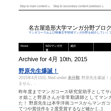
Skip to main content
Skip to secondary content (sidebar)
名古屋造形大学マンガ分野ブロ
マンガコースおよび映像文学領域マンガ分野を紹介していく
Home
NZUマンガ大
紹介
賞
Archive for 4月 10th, 2015
野原先生爆誕！
2015年4月10日, filed under
未分類
;
野原先生爆誕！ 
ません。
.
昨年度までマンガコース研究室助手としてサ
オ姐こと野原さんが非常勤講師としてマン
た！ 野原先生は本学洋画コースからマンガ
てつや賞佳作を２度受賞するなど確か […]