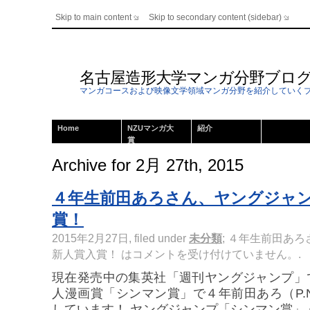
Skip to main content
Skip to secondary content (sidebar)
名古屋造形大学マンガ分野ブロ
マンガコースおよび映像文学領域マンガ分野を紹介していく
Home
NZUマンガ大
紹介
賞
Archive for 2月 27th, 2015
４年生前田あろさん、ヤングジャ
賞！
2015年2月27日, filed under
未分類
;
４年生前田あろ
新人賞入賞！ は
コメントを受け付けていません。
.
現在発売中の集英社「週刊ヤングジャンプ」
人漫画賞「シンマン賞」で４年前田あろ（P.
しています！ ヤングジャンプ「シンマン賞」