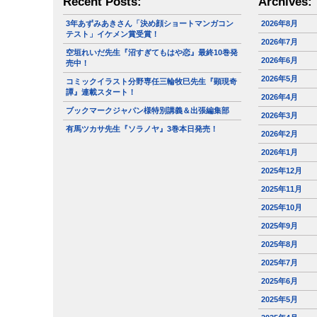
Recent Posts:
Archives:
3年あずみあきさん「決め顔ショートマンガコン
2026年8月
テスト」イケメン賞受賞！
2026年7月
空垣れいだ先生『沼すぎてもはや恋』最終10巻発
2026年6月
売中！
2026年5月
コミックイラスト分野専任三輪牧巳先生『顕現奇
譚』連載スタート！
2026年4月
ブックマークジャパン様特別講義＆出張編集部
2026年3月
有馬ツカサ先生『ソラノヤ』3巻本日発売！
2026年2月
2026年1月
2025年12月
2025年11月
2025年10月
2025年9月
2025年8月
2025年7月
2025年6月
2025年5月