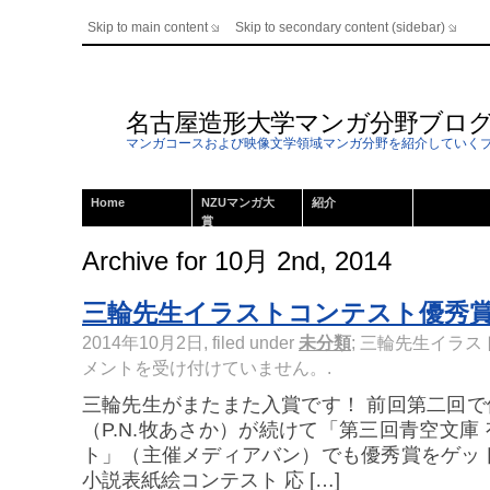
Skip to main content
Skip to secondary content (sidebar)
名古屋造形大学マンガ分野ブロ
マンガコースおよび映像文学領域マンガ分野を紹介していく
Home
NZUマンガ大
紹介
賞
Archive for 10月 2nd, 2014
三輪先生イラストコンテスト優秀
2014年10月2日, filed under
未分類
;
三輪先生イラス
メントを受け付けていません。
.
三輪先生がまたまた入賞です！ 前回第二回
（P.N.牧あさか）が続けて「第三回青空文庫
ト」（主催メディアバン）でも優秀賞をゲッ
小説表紙絵コンテスト 応 […]