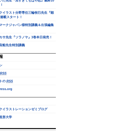
いだ先生『沼すぎてもはや恋』最終10
！
クイラスト分野専任三輪牧巳先生『顕
連載スタート！
マークジャパン様特別講義＆出張編集
カサ先生『ソラノヤ』3巻本日発売！
宙船先生特別講義
報
ン
RSS
トの
RSS
ess.org
クイラストレーションゼミブログ
造形大学