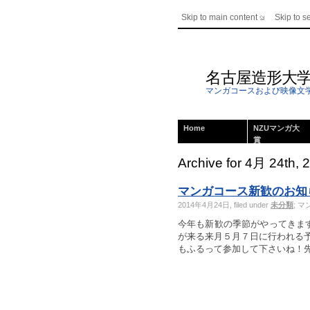
Skip to main content
Skip to s
名古屋造形大
マンガコースおよび映像文
Home
NZUマンガ大
賞
Archive for 4月 24th, 
マンガコース新歓のお知
2014年4月24日, filed under
未分類
;
マ
今年も新歓の季節がやってきま
が来る来月５月７日に行われる予
もふるって参加して下さいね！先輩