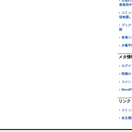
空垣れ
巻発売中
コミッ
現奇譚』
ブック
部
有馬ツ
夕暮宇
メタ情
ログイ
投稿の
コメン
WordPr
リンク
コミッ
名古屋