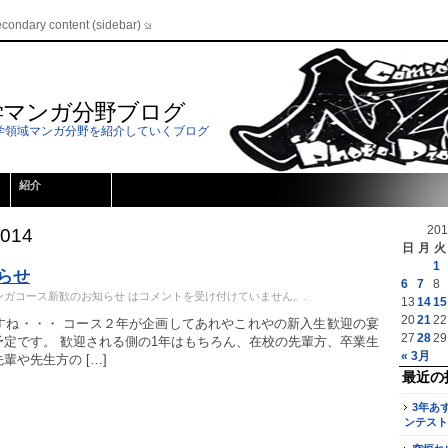
econdary content (sidebar)
学マンガ分野ブログ
学領域マンガ分野を紹介していくブログ
紹介
20
2014
日
月
火
1
らせ
6
7
8
ンガコース新歓のお知らせ は
コメントを受け付けていません。
.
13
14
15
20
21
22
すね・・・ コース２年が企画してあれやこれやの新入生歓迎の宴
27
28
29
定です。 歓迎される側の1年はもちろん、在校の先輩方、卒業生
« 3月
や先生方の […]
最近の
3年あ
ンテスト