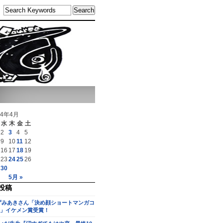
14年4月
水
木
金
土
2
3
4
5
9
10
11
12
16
17
18
19
23
24
25
26
30
5月 »
投稿
ずみあきさん「決め顔ショートマンガコ
」イケメン賞受賞！