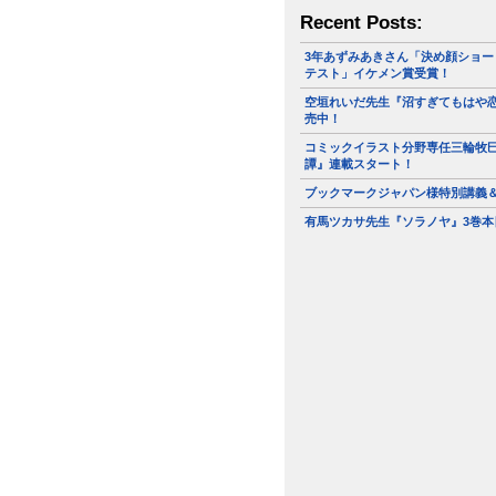
Recent Posts:
3年あずみあきさん「決め顔ショー
テスト」イケメン賞受賞！
空垣れいだ先生『沼すぎてもはや恋
売中！
コミックイラスト分野専任三輪牧
譚』連載スタート！
ブックマークジャパン様特別講義
有馬ツカサ先生『ソラノヤ』3巻本