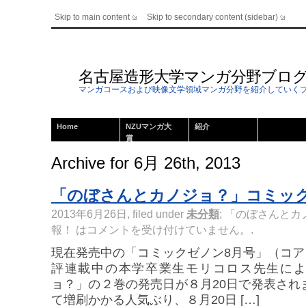
Skip to main content
Skip to secondary content (sidebar)
名古屋造形大学マンガ分野ブロ
マンガコースおよび映像文学領域マンガ分野を紹介していく
Home
NZUマンガ大
紹介
賞
Archive for 6月 26th, 2013
「のぼさんとカノジョ？」コミッ
2013年6月26日, filed under
未分類
;
「のぼさんとカ
報！ は
コメントを受け付けていません。
.
現在発売中の「コミックゼノン8月号」（コ
評連載中の本学卒業生モリコロス先生に
ョ？」の２巻の発売日が８月20日で発表され
て増刷かかる人気ぶり、８月20日 […]