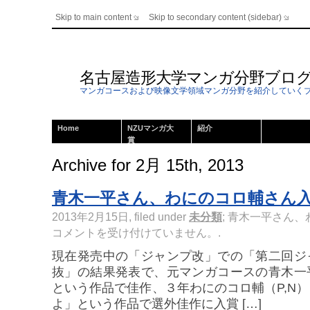
Skip to main content
Skip to secondary content (sidebar)
名古屋造形大学マンガ分野ブロ
マンガコースおよび映像文学領域マンガ分野を紹介していく
Home
NZUマンガ大
紹介
賞
Archive for 2月 15th, 2013
青木一平さん、わにのコロ輔さん
2013年2月15日, filed under
未分類
;
青木一平さん、
コメントを受け付けていません。
.
現在発売中の「ジャンプ改」での「第二回ジ
抜」の結果発表で、元マンガコースの青木一
という作品で佳作、３年わにのコロ輔（P,N
よ」という作品で選外佳作に入賞 […]