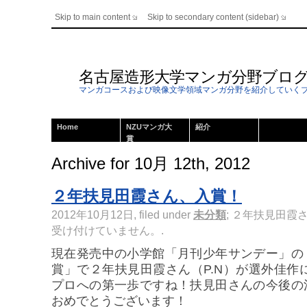
Skip to main content
Skip to secondary content (sidebar)
名古屋造形大学マンガ分野ブロ
マンガコースおよび映像文学領域マンガ分野を紹介していく
Home
NZUマンガ大
紹介
賞
Archive for 10月 12th, 2012
２年扶見田霞さん、入賞！
2012年10月12日, filed under
未分類
;
２年扶見田霞さ
受け付けていません。
.
現在発売中の小学館「月刊少年サンデー」の
賞」で２年扶見田霞さん（P.N）が選外佳作
プロへの第一歩ですね！扶見田さんの今後の
おめでとうございます！