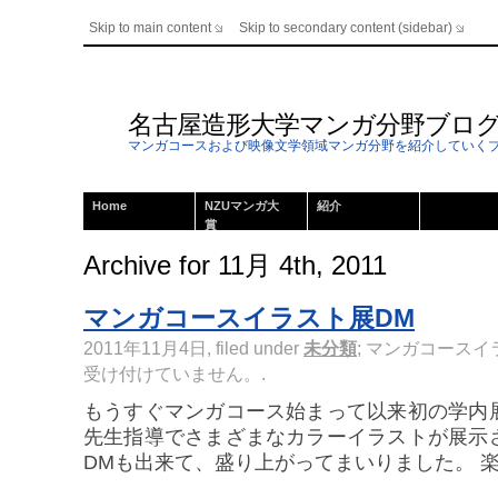
Skip to main content
Skip to secondary content (sidebar)
名古屋造形大学マンガ分野ブロ
マンガコースおよび映像文学領域マンガ分野を紹介していく
Home
NZUマンガ大
紹介
賞
Archive for 11月 4th, 2011
マンガコースイラスト展DM
2011年11月4日, filed under
未分類
;
マンガコースイラ
受け付けていません。
.
もうすぐマンガコース始まって以来初の学内
先生指導でさまざまなカラーイラストが展示
DMも出来て、盛り上がってまいりました。 