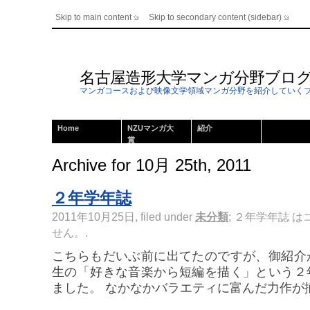
Skip to main content
Skip to secondary content (sidebar)
名古屋造形大学マンガ分野ブロ
マンガコースおよび映像文学領域マンガ分野を紹介していく
Home
NZUマンガ大
紹介
賞
Archive for 10月 25th, 2011
２年学年誌
2011年10月25日, filed under
未分類
;
２年学年誌 は
せん。
.
こちらもだいぶ前に出てたのですが、御紹介
生の「好きな音楽から短編を描く」という２
ました。 なかなかバラエティに富んだ力作が