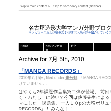
Skip to main content
Skip to secondary content (sidebar)
名古屋造形大学マンガ分野ブロ
マンガコースおよび映像文学領域マンガ分野を紹介していく
Home
NZUマンガ大
紹介
賞
Archive for 7月 5th, 2010
「MANGA RECORDS」
2010年7月5日, filed under
未分類
;
「MANGA RECO
けていません。
.
はやくも2年課題作品集第二弾が登場。 前
く・わたし」に続いて今回は佐藤先生による
マにした」課題集。一人１０pの大増ボリュー
RECORDS」！ みんな […]