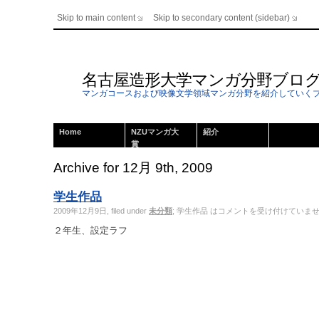
Skip to main content
Skip to secondary content (sidebar)
名古屋造形大学マンガ分野ブロ
マンガコースおよび映像文学領域マンガ分野を紹介していく
Home
NZUマンガ大
紹介
賞
Archive for 12月 9th, 2009
学生作品
2009年12月9日, filed under
未分類
;
学生作品 は
コメントを受け付けていま
２年生、設定ラフ