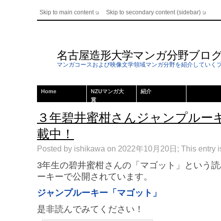
Skip to main content
Skip to secondary content (sidebar)
名古屋造形大学マンガ分野ブロ
マンガコースおよび映像文学領域マンガ分野を紹介していく
Home
NZUマンガ大
紹介
賞
３年碧井蜜柑さんジャンプルー
載中！
Posted by ishikawa on 2022年10月20日; This entry is
3年生の碧井蜜柑さんの「マゴット」という
ーキーで公開されています。
ジャンプルーキー「マゴット」
是非読んでみてください！