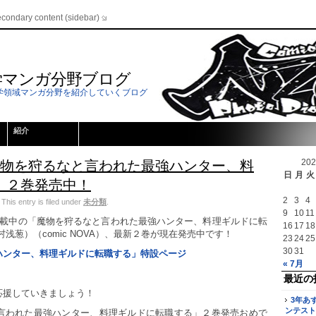
econdary content (sidebar)
学マンガ分野ブログ
学領域マンガ分野を紹介していくブログ
紹介
20
魔物を狩るなと言われた最強ハンター、料
日
月
火
」２巻発売中！
2
3
4
is entry is filed under
未分類
.
9
10
11
連載中の「魔物を狩るなと言われた最強ハンター、料理ギルドに転
16
17
18
浅葱）（comic NOVA）、最新２巻が現在発売中です！
23
24
25
30
31
ハンター、料理ギルドに転職する」特設ページ
« 7月
最近の
応援していきましょう！
3年あ
ンテスト
言われた最強ハンター、料理ギルドに転職する」２巻発売おめで