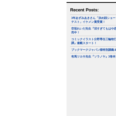
Recent Posts:
3年あずみあきさん「決め顔ショー
テスト」イケメン賞受賞！
空垣れいだ先生『沼すぎてもはや恋
売中！
コミックイラスト分野専任三輪牧
譚』連載スタート！
ブックマークジャパン様特別講義
有馬ツカサ先生『ソラノヤ』3巻本