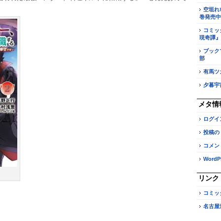
空垣れ
巻発売中
コミッ
現奇譚』
ブック
部
有馬ツ
夕暮宇
メタ情
ログイ
投稿の
コメン
WordPr
リンク
コミッ
名古屋