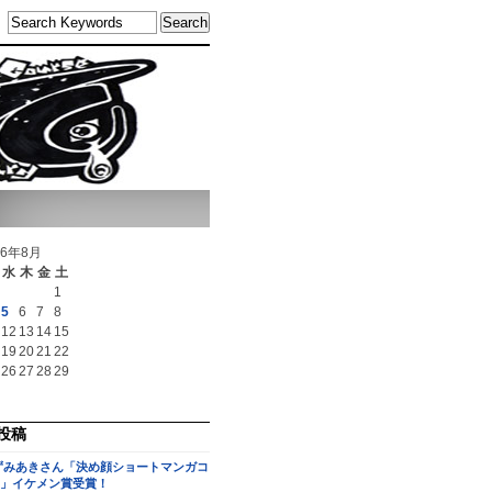
26年8月
水
木
金
土
1
5
6
7
8
12
13
14
15
19
20
21
22
26
27
28
29
投稿
ずみあきさん「決め顔ショートマンガコ
」イケメン賞受賞！