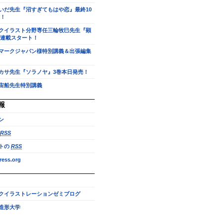
いだ先生『沼すぎてもはや恋』最終10
！
クイラスト分野専任三輪牧巳先生『顕
連載スタート！
マークジャパン様特別講義＆出張編集
カサ先生『ソラノヤ』3巻本日発売！
宙船先生特別講義
報
ン
RSS
トの
RSS
ess.org
クイラストレーションゼミブログ
造形大学