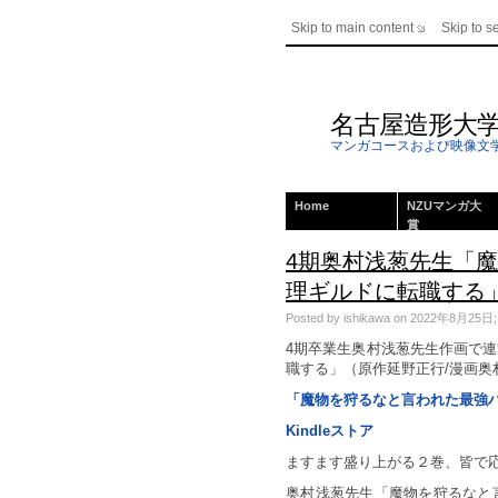
Skip to main content
Skip to s
名古屋造形大
マンガコースおよび映像文
Home
NZUマンガ大
賞
4期奥村浅葱先生「
理ギルドに転職する
Posted by ishikawa on 2022年8月25日; Th
4期卒業生奥村浅葱先生作画で
職する」（原作延野正行/漫画奥村
「魔物を狩るなと言われた最強
Kindleストア
ますます盛り上がる２巻、皆で
奥村浅葱先生「魔物を狩るなと