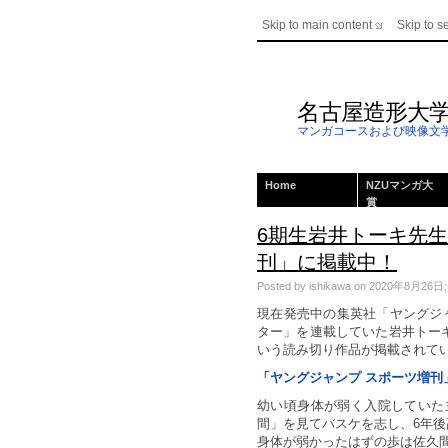
Skip to main content
Skip to s
名古屋造形大
マンガコースおよび映像文
Home
NZUマンガ大
賞
6期生岩井トーキ先
刊」に掲載中！
Posted by ishikawa on 2020年8月26日; Th
現在発売中の集英社「ヤングジ
ター」を連載していた岩井トー
いう読み切り作品が掲載されて
「ヤングジャンプ スポーツ増刊
幼い頃身体が弱く入院していた
間」を見てバスケを志し、6年
身体が弱かったはずの歩は佐久