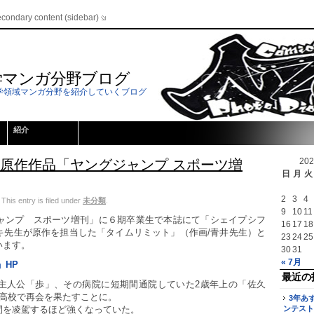
econdary content (sidebar)
学マンガ分野ブログ
学領域マンガ分野を紹介していくブログ
紹介
20
生原作作品「ヤングジャンプ スポーツ増
日
月
火
2
3
4
is entry is filed under
未分類
.
9
10
11
ャンプ スポーツ増刊」に６期卒業生で本誌にて「シェイプシフ
16
17
18
キ先生が原作を担当した「タイムリミット」（作画/青井先生）と
23
24
25
います。
30
31
« 7月
」HP
最近の
主人公「歩」、その病院に短期間通院していた2歳年上の「佐久
後高校で再会を果たすことに。
3年あ
間を凌駕するほど強くなっていた。
ンテスト