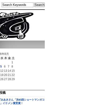
26年8月
水
木
金
土
1
5
6
7
8
12
13
14
15
19
20
21
22
26
27
28
29
投稿
ずみあきさん「決め顔ショートマンガコ
」イケメン賞受賞！