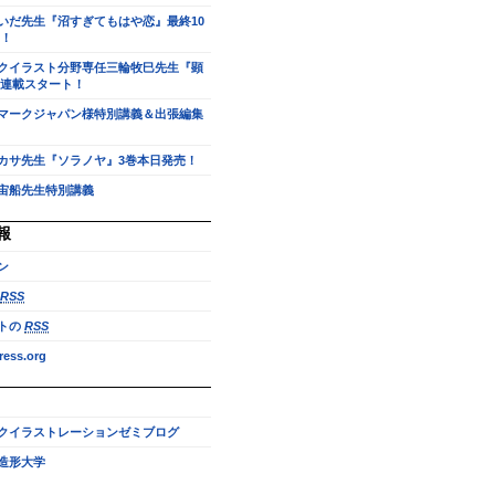
いだ先生『沼すぎてもはや恋』最終10
！
クイラスト分野専任三輪牧巳先生『顕
連載スタート！
マークジャパン様特別講義＆出張編集
カサ先生『ソラノヤ』3巻本日発売！
宙船先生特別講義
報
ン
RSS
トの
RSS
ess.org
クイラストレーションゼミブログ
造形大学