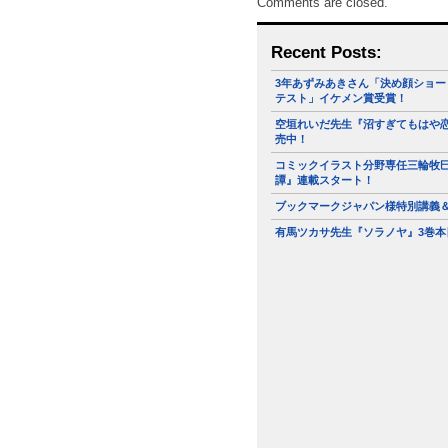
Comments are closed.
Recent Posts:
3年あずみあきさん「決め顔ショー
テスト」イケメン賞受賞！
空垣れいだ先生『沼すぎてもはや恋
売中！
コミックイラスト分野専任三輪牧
譚』連載スタート！
ブックマークジャパン様特別講義
有馬ツカサ先生『ソラノヤ』3巻本