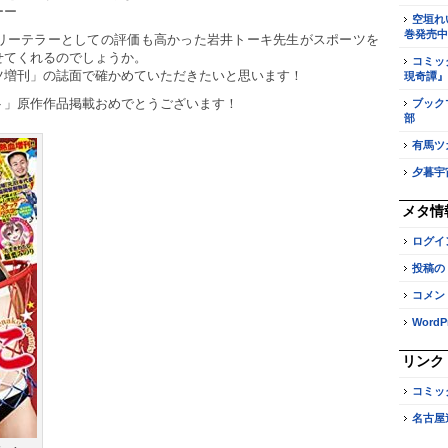
ーー
空垣れ
巻発売中
リーテラーとしての評価も高かった岩井トーキ先生がスポーツを
せてくれるのでしょうか。
コミッ
ツ増刊」の誌面で確かめていただきたいと思います！
現奇譚』
ト」原作作品掲載おめでとうございます！
ブック
部
有馬ツ
夕暮宇
メタ情
ログイ
投稿の
コメン
WordPr
リンク
コミッ
名古屋