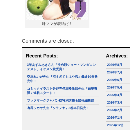
叶ママが表紙だ！
Comments are closed.
Recent Posts:
Archives:
3年あずみあきさん「決め顔ショートマンガコン
2026年8月
テスト」イケメン賞受賞！
2026年7月
空垣れいだ先生『沼すぎてもはや恋』最終10巻発
2026年6月
売中！
2026年5月
コミックイラスト分野専任三輪牧巳先生『顕現奇
譚』連載スタート！
2026年4月
ブックマークジャパン様特別講義＆出張編集部
2026年3月
有馬ツカサ先生『ソラノヤ』3巻本日発売！
2026年2月
2026年1月
2025年12月