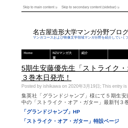
Skip to main content
Skip to secondary content (sidebar)
名古屋造形大学マンガ分野ブロ
マンガコースおよび映像文学領域マンガ分野を紹介していく
Home
NZUマンガ大
紹介
賞
5期生安藤優先生「ストライク
３巻本日発売！
Posted by ishikawa on 2020年3月19日; This entry is 
集英社「グランドジャンプ」様にて５期生安
中の「ストライク・オア・ガター」最新刊３
「グランドジャンプ」HP
「ストライク・オア・ガター」特設ページ