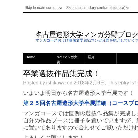
Skip to main content
Skip to secondary content (sidebar)
名古屋造形大学マンガ分野ブロ
マンガコースおよび映像文学領域マンガ分野を紹介していく
Home
NZUマンガ大
紹介
賞
卒業選抜作品集完成！
Posted by ishikawa on 2018年2月9日; This entry is f
いよいよ明日から名古屋造形大学卒展です！
第２５回名古屋造形大学卒展詳細（コースブ
マンガコースでは恒例の選抜作品集が完成し
自分の作品ブースに冊子を置いていますが、
に置いてありますので合わせてご覧いただけ
よろしくお願いします！