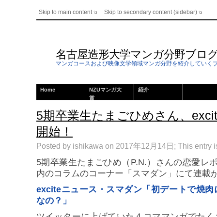
Skip to main content
Skip to secondary content (sidebar)
名古屋造形大学マンガ分野ブロ
マンガコースおよび映像文学領域マンガ分野を紹介していく
Home
NZUマンガ大
紹介
賞
5期卒業生たまごひめさん、exci
開始！
Posted by ishikawa on 2017年12月14日; This entry is
5期卒業生たまごひめ（P.N.）さんの恋愛レポマ
内のコラムのコーナー「スマダン」にて連載
exciteニュース・スマダン「初デートで焼
なの？」
ツイッターに上げていた４コママンガでたく