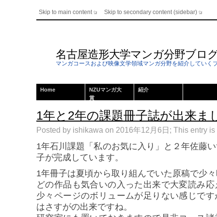
Skip to main content
Skip to secondary content (sidebar)
名古屋造形大学マンガ分野ブロ
マンガコースおよび映像文学領域マンガ分野を紹介していく
Home
NZUマンガ大
紹介
賞
1年と2年の課題冊子誌が出来ま
Posted by ishikawa on 2016年12月6日; This entry is 
1年石川課題「私のお気に入り」と２年佐藤
子が完成しています。
1年冊子は夏頃から取り組んでいた原稿で少
どの作品も気合いの入った出来で大変読み応
少々ページのボリュームが足りない感じです
はさすがの出来ですね。