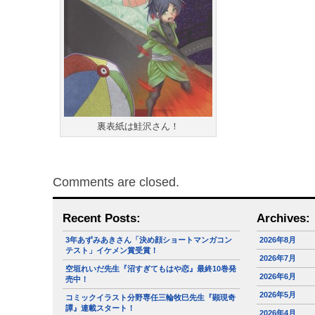
裏表紙は鮭沢さん！
Comments are closed.
Recent Posts:
Archives:
3年あずみあきさん「決め顔ショートマンガコン
2026年8月
テスト」イケメン賞受賞！
2026年7月
空垣れいだ先生『沼すぎてもはや恋』最終10巻発
2026年6月
売中！
2026年5月
コミックイラスト分野専任三輪牧巳先生『顕現奇
譚』連載スタート！
2026年4月