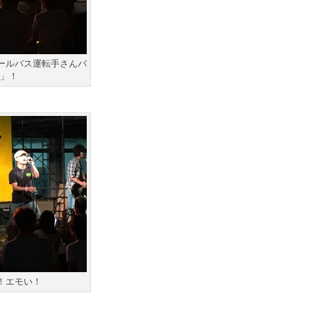
ールバス運転手さんバ
C」！
！エモい！