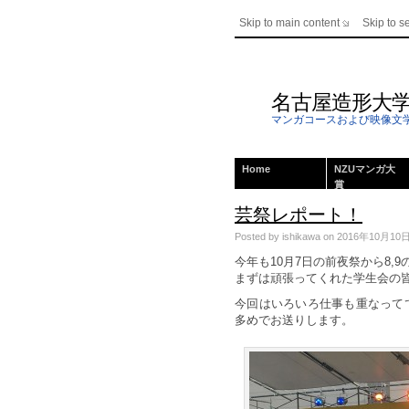
Skip to main content
Skip to s
名古屋造形大
マンガコースおよび映像文
Home
NZUマンガ大
賞
芸祭レポート！
Posted by ishikawa on 2016年10月10日; T
今年も10月7日の前夜祭から8
まずは頑張ってくれた学生会の
今回はいろいろ仕事も重なって
多めでお送りします。