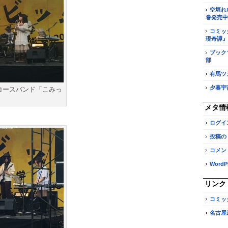
空垣れ
巻発売中
コミッ
現奇譚』
ブック
部
有馬ツ
夕暮宇
コースバンド「こみっ
メタ情
ログイ
投稿の
コメン
WordPr
リンク
コミッ
名古屋