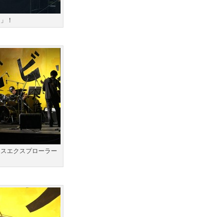
」」！
ースエクスプローラー