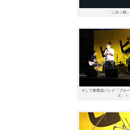
「こみっ娘
そして教職員バンド「ブル
ズ」！