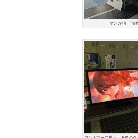
マンガ4年「海
マンガコース展示、映像のク