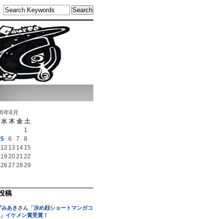
26年8月
水
木
金
土
1
5
6
7
8
12
13
14
15
19
20
21
22
26
27
28
29
投稿
ずみあきさん「決め顔ショートマンガコ
」イケメン賞受賞！