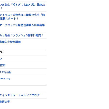
いだ先生『沼すぎてもはや恋』最終10
！
クイラスト分野専任三輪牧巳先生『顕
連載スタート！
マークジャパン様特別講義＆出張編集
カサ先生『ソラノヤ』3巻本日発売！
宙船先生特別講義
報
ン
RSS
トの
RSS
ess.org
クイラストレーションゼミブログ
造形大学