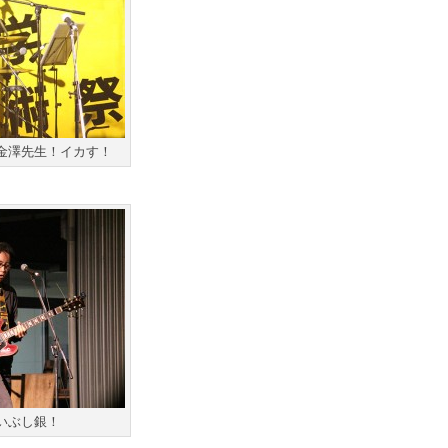
金澤先生！イカす！
いぶし銀！