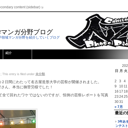
econdary content (sidebar)
学マンガ分野ブログ
学領域マンガ分野を紹介していくブログ
紹介
20
日
月
火
his entry is filed under
未分類
.
2
3
4
,9の２日間にわたって名古屋造形大学の芸祭が開催されました。
9
10
11
皆さん、本当に御苦労様でした！
16
17
18
て全て回れたワケではないのですが、恒例の芸祭レポートを写真
23
24
25
30
31
« 7月
最近の
3年あ
ンテスト