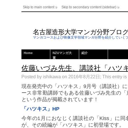
Skip to main content
Skip to secondary content (sidebar)
名古屋造形大学マンガ分野ブロ
マンガコースおよび映像文学領域マンガ分野を紹介していく
Home
NZUマンガ大
紹介
賞
佐藤いづみ先生、講談社「ハツ
Posted by ishikawa on 2016年8月22日; This entry is 
現在発売中の「ハツキス」9月号（講談社）
ース非常勤講師でもある佐藤いづみ先生の「
という作品が掲載されています！
「ハツキス」HP
今年の1月におなじく講談社の「Kiss」に
が、その続編が「ハツキス」に初登場です。