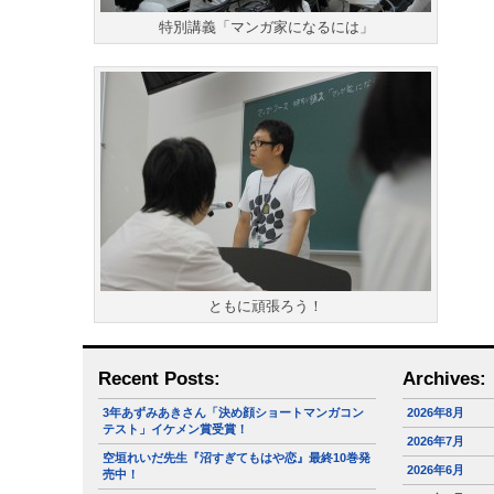
特別講義「マンガ家になるには」
ともに頑張ろう！
Recent Posts:
Archives:
3年あずみあきさん「決め顔ショートマンガコン
2026年8月
テスト」イケメン賞受賞！
2026年7月
空垣れいだ先生『沼すぎてもはや恋』最終10巻発
2026年6月
売中！