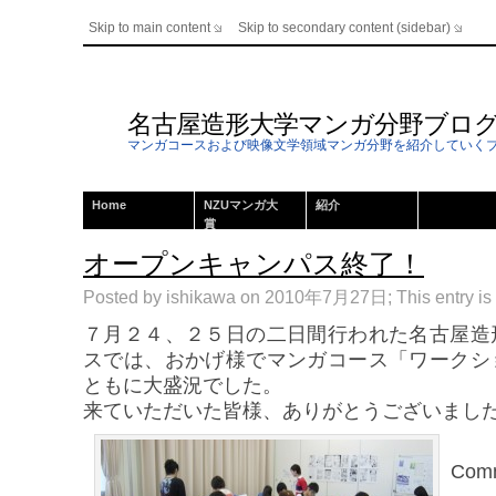
Skip to main content
Skip to secondary content (sidebar)
名古屋造形大学マンガ分野ブロ
マンガコースおよび映像文学領域マンガ分野を紹介していく
Home
NZUマンガ大
紹介
賞
オープンキャンパス終了！
Posted by ishikawa on 2010年7月27日; This entry is 
７月２４、２５日の二日間行われた名古屋造
スでは、おかげ様でマンガコース「ワークシ
ともに大盛況でした。
来ていただいた皆様、ありがとうございまし
Comm