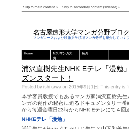
Skip to main content
Skip to secondary content (sidebar)
名古屋造形大学マンガ分野ブロ
マンガコースおよび映像文学領域マンガ分野を紹介していく
Home
NZUマンガ大
紹介
賞
浦沢直樹先生NHK Eテレ「漫勉
ズンスタート！
Posted by ishikawa on 2015年9月1日; This entry is f
本学客員教授でもあるマンガ家浦沢直樹先生
ンガの創作の秘密に迫るドキュメンタリー番
から毎週金曜日23時からNHK Eテレにて４
NHKEテレ「漫勉」
浦沢先生がかわぐちかいじ先生と山下和美先