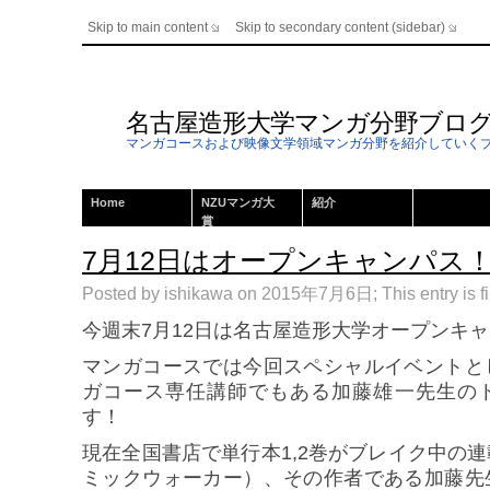
Skip to main content
Skip to secondary content (sidebar)
名古屋造形大学マンガ分野ブロ
マンガコースおよび映像文学領域マンガ分野を紹介していく
Home
NZUマンガ大
紹介
賞
7月12日はオープンキャンパス
Posted by ishikawa on 2015年7月6日; This entry is f
今週末7月12日は名古屋造形大学オープンキ
マンガコースでは今回スペシャルイベントと
ガコース専任講師でもある加藤雄一先生の
す！
現在全国書店で単行本1,2巻がブレイク中の
ミックウォーカー）、その作者である加藤先