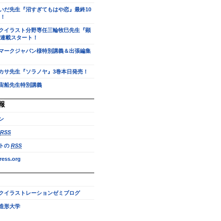
いだ先生『沼すぎてもはや恋』最終10
！
クイラスト分野専任三輪牧巳先生『顕
連載スタート！
マークジャパン様特別講義＆出張編集
カサ先生『ソラノヤ』3巻本日発売！
宙船先生特別講義
報
ン
RSS
トの
RSS
ess.org
クイラストレーションゼミブログ
造形大学