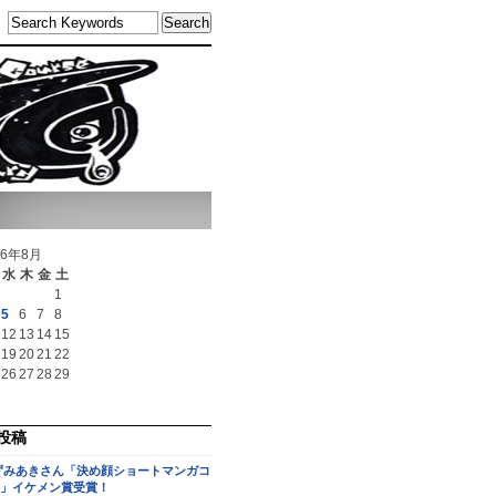
26年8月
水
木
金
土
1
5
6
7
8
12
13
14
15
19
20
21
22
26
27
28
29
投稿
ずみあきさん「決め顔ショートマンガコ
」イケメン賞受賞！