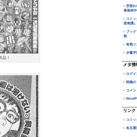
空垣れ
巻発売中
コミッ
現奇譚』
ブック
部
有馬ツ
夕暮宇
作品！
メタ情
ログイ
投稿の
コメン
WordPr
リンク
コミッ
名古屋