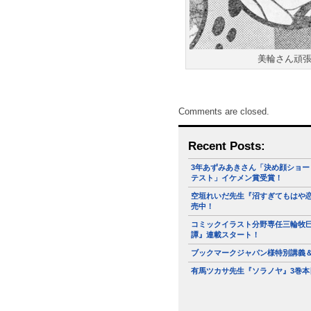
美輪さん頑
Comments are closed.
Recent Posts:
3年あずみあきさん「決め顔ショー
テスト」イケメン賞受賞！
空垣れいだ先生『沼すぎてもはや恋
売中！
コミックイラスト分野専任三輪牧
譚』連載スタート！
ブックマークジャパン様特別講義
有馬ツカサ先生『ソラノヤ』3巻本