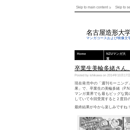
Skip to main content
Skip to s
名古屋造形大
マンガコースおよび映像文
Home
NZUマンガ大
賞
卒業生美輪多緒さん
Posted by ishikawa on 2014年10月17日; T
現在発売中の「週刊モーニング
果」で、卒業生の美輪多緒（P.
マンガ業界でも最もビッグな賞
していて今回受賞すると２度目
最終結果が今から楽しみですね