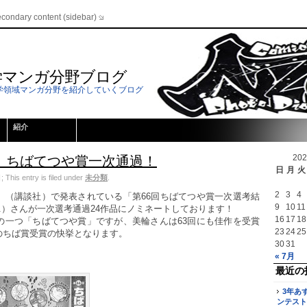
econdary content (sidebar)
学マンガ分野ブログ
学領域マンガ分野を紹介していくブログ
紹介
20
、ちばてつや賞一次通過！
日
月
火
his entry is filed under
未分類
.
2
3
4
」（講談社）で発表されている「第66回ちばてつや賞一次選考結
9
10
11
N.）さんが一次選考通過24作品にノミネートしております！
16
17
18
の一つ「ちばてつや賞」ですが、美輪さんは63回にも佳作を受賞
23
24
25
のちば賞受賞の快挙となります。
30
31
！
« 7月
最近の
3年あ
ンテスト