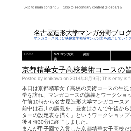
Skip to main content
Skip to secondary content (sidebar)
名古屋造形大学マンガ分野ブロ
マンガコースおよび映像文学領域マンガ分野を紹介していく
Home
NZUマンガ大
紹介
賞
京都精華女子高校美術コースの
Posted by ishikawa on 2014年8月9日; This entry is f
本日は京都精華女子高校の美術コースの生徒
学を訪れ、マンガコースの講義とワークショ
午前10時から名古屋造形大学マンガコース
前中は石川の講義を、昼食はさんで午後から
ターの設定表を描く」というワークショップ
後４時30分に終了しました。
まんが甲子園で入賞した京都精華女子高校だ