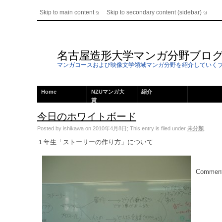
Skip to main content
Skip to secondary content (sidebar)
名古屋造形大学マンガ分野ブロ
マンガコースおよび映像文学領域マンガ分野を紹介していく
Home
NZUマンガ大
紹介
賞
今日のホワイトボード
Posted by ishikawa on 2010年4月8日; This entry is filed under
未分類
.
１年生「ストーリーの作り方」について
Comments