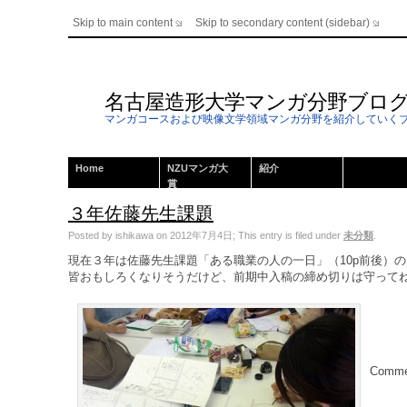
Skip to main content
Skip to secondary content (sidebar)
名古屋造形大学マンガ分野ブロ
マンガコースおよび映像文学領域マンガ分野を紹介していく
Home
NZUマンガ大
紹介
賞
３年佐藤先生課題
Posted by ishikawa on 2012年7月4日; This entry is filed under
未分類
.
現在３年は佐藤先生課題「ある職業の人の一日」（10p前後）
皆おもしろくなりそうだけど、前期中入稿の締め切りは守って
Commen