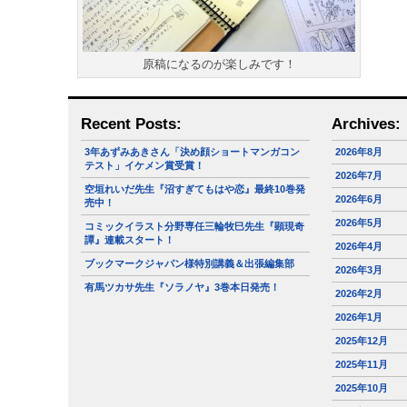
原稿になるのが楽しみです！
Recent Posts:
Archives:
3年あずみあきさん「決め顔ショートマンガコン
2026年8月
テスト」イケメン賞受賞！
2026年7月
空垣れいだ先生『沼すぎてもはや恋』最終10巻発
2026年6月
売中！
2026年5月
コミックイラスト分野専任三輪牧巳先生『顕現奇
譚』連載スタート！
2026年4月
ブックマークジャパン様特別講義＆出張編集部
2026年3月
有馬ツカサ先生『ソラノヤ』3巻本日発売！
2026年2月
2026年1月
2025年12月
2025年11月
2025年10月