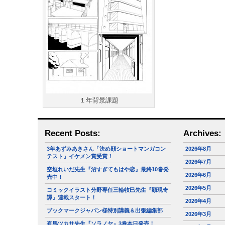
１年背景課題
Recent Posts:
Archives:
3年あずみあきさん「決め顔ショートマンガコン
2026年8月
テスト」イケメン賞受賞！
2026年7月
空垣れいだ先生『沼すぎてもはや恋』最終10巻発
2026年6月
売中！
2026年5月
コミックイラスト分野専任三輪牧巳先生『顕現奇
譚』連載スタート！
2026年4月
ブックマークジャパン様特別講義＆出張編集部
2026年3月
有馬ツカサ先生『ソラノヤ』3巻本日発売！