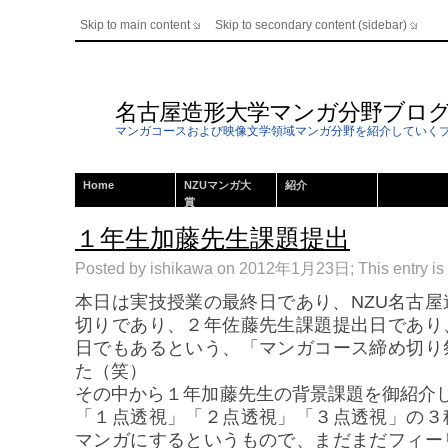
Skip to main content
Skip to secondary content (sidebar)
名古屋造形大学マンガ分野ブロ
マンガコースおよび映像文学領域マンガ分野を紹介していく
Home
NZUマンガ大
紹介
賞
１年生加藤先生課題提出
Posted by ishikawa on 2012年1月23日; This entry is 
本日は実技授業の最終日であり、NZU名古
切りであり、２年佐藤先生課題提出日であり
日でもあるという、「マンガコース締め切り
た（笑）
その中から１年加藤先生の背景課題を御紹介
「１点透視」「２点透視」「３点透視」の３
マンガにするというもので、まだまだフィー