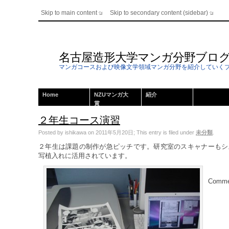
Skip to main content
Skip to secondary content (sidebar)
名古屋造形大学マンガ分野ブロ
マンガコースおよび映像文学領域マンガ分野を紹介していく
Home
NZUマンガ大
紹介
賞
２年生コース演習
Posted by ishikawa on 2011年5月20日; This entry is filed under
未分類
.
２年生は課題の制作が急ピッチです。研究室のスキャナーもシ
写植入れに活用されています。
Commen