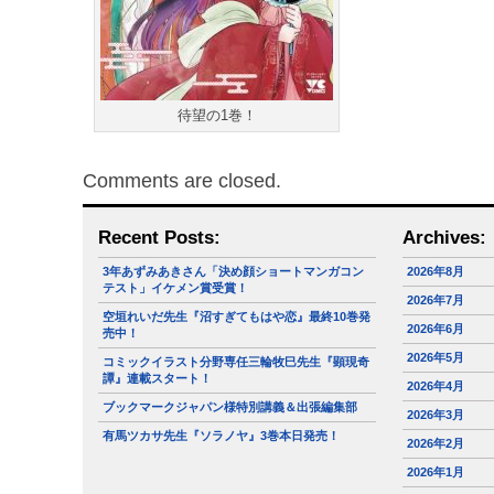
待望の1巻！
Comments are closed.
Recent Posts:
Archives:
3年あずみあきさん「決め顔ショートマンガコン
2026年8月
テスト」イケメン賞受賞！
2026年7月
空垣れいだ先生『沼すぎてもはや恋』最終10巻発
2026年6月
売中！
2026年5月
コミックイラスト分野専任三輪牧巳先生『顕現奇
譚』連載スタート！
2026年4月
ブックマークジャパン様特別講義＆出張編集部
2026年3月
有馬ツカサ先生『ソラノヤ』3巻本日発売！
2026年2月
2026年1月