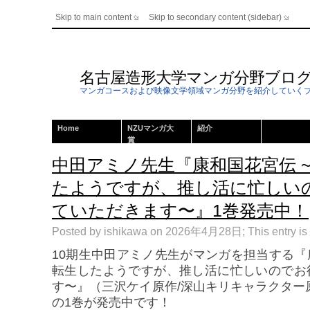
Skip to main content
Skip to secondary content (sidebar)
名古屋造形大学マンガ分野ブロ
マンガコースおよび映像文学領域マンガ分野を紹介していく
Home
NZUマンガ大
紹介
賞
中田アミノ先生『康和国花宮伝 
たようですが、推し活に忙しい
ていただきます〜』1巻発売中！
Posted by ishikawa on 2026年4月28日; This entry is 
10期生中田アミノ先生がマンガを担当する
転生したようですが、推し活に忙しいのでお
す〜』（三沢ケイ原作/深山キリキャラクター
の1巻が発売中です！