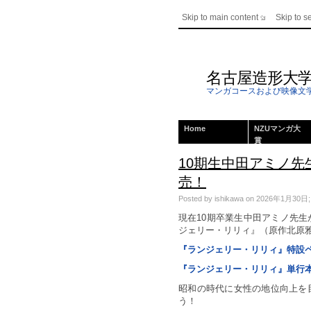
Skip to main content
Skip to s
名古屋造形大
マンガコースおよび映像文
Home
NZUマンガ大
賞
10期生中田アミノ先
売！
Posted by ishikawa on 2026年1月30日; Th
現在10期卒業生中田アミノ先
ジェリー・リリィ』（原作北原雅
『ランジェリー・リリィ』特設
『ランジェリー・リリィ』単行
昭和の時代に女性の地位向上を
う！