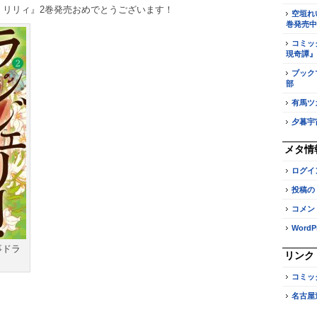
・リリィ』2巻発売おめでとうございます！
空垣れ
巻発売中
コミッ
現奇譚』
ブック
部
有馬ツ
夕暮宇
メタ情
ログイ
投稿の
コメン
WordPr
事ドラ
リンク
コミッ
名古屋