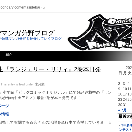
econdary content (sidebar)
学マンガ分野ブログ
学領域マンガ分野を紹介していくブログ
紹介
20
生『ランジェリー・リリィ』2巻本日発
日
月
火
2
3
4
is entry is filed under
未分類
.
9
10
11
生が小学館「ビッグコミックオリジナル」にて好評連載中の『ラン
16
17
18
紀/作画中田アミノ）最新2巻が本日発売です！
23
24
25
30
31
ページ
« 7月
本情報
最近の
目指して奮闘する百合さんの活躍を単行本で応援していきましょ
3年あ
ンテスト