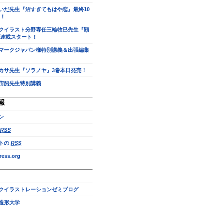
いだ先生『沼すぎてもはや恋』最終10
！
クイラスト分野専任三輪牧巳先生『顕
連載スタート！
マークジャパン様特別講義＆出張編集
カサ先生『ソラノヤ』3巻本日発売！
宙船先生特別講義
報
ン
RSS
トの
RSS
ess.org
クイラストレーションゼミブログ
造形大学