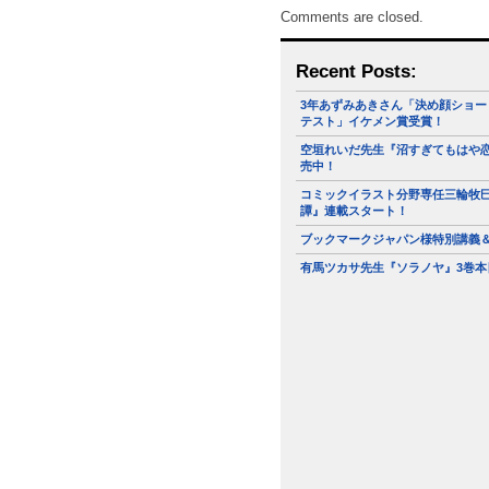
Comments are closed.
Recent Posts:
3年あずみあきさん「決め顔ショー
テスト」イケメン賞受賞！
空垣れいだ先生『沼すぎてもはや恋
売中！
コミックイラスト分野専任三輪牧
譚』連載スタート！
ブックマークジャパン様特別講義
有馬ツカサ先生『ソラノヤ』3巻本