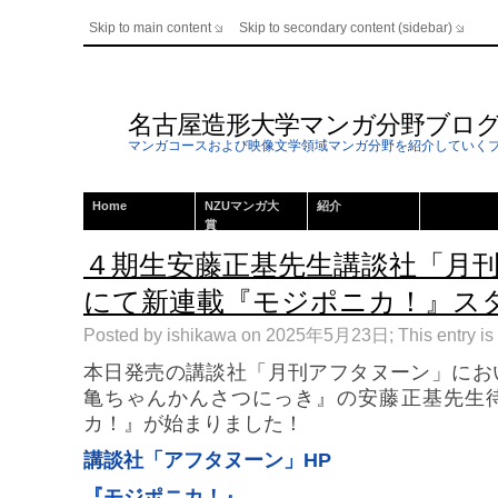
Skip to main content
Skip to secondary content (sidebar)
名古屋造形大学マンガ分野ブロ
マンガコースおよび映像文学領域マンガ分野を紹介していく
Home
NZUマンガ大
紹介
賞
４期生安藤正基先生講談社「月
にて新連載『モジポニカ！』ス
Posted by ishikawa on 2025年5月23日; This entry is 
本日発売の講談社「月刊アフタヌーン」にお
亀ちゃんかんさつにっき』の安藤正基先生
カ！』が始まりました！
講談社「アフタヌーン」HP
『モジポニカ！』