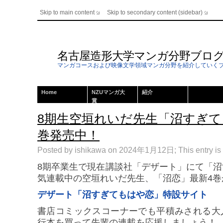
Skip to main content
Skip to secondary content (sidebar)
名古屋造形大学マンガ分野ブロ
マンガコースおよび映像文学領域マンガ分野を紹介していく
Home
NZUマンガ大
紹介
賞
8期生空垣れいだ先生「沼すぎて
巻発売中！
Posted by ishikawa on 2024年1月12日; This entry is 
8期卒業生で現在講談社「デザート」にて「
気連載中の空垣れいだ先生、「沼恋」最新4巻
デザート「沼すぎてもはや恋」特設サイト
書店コミックスコーナーでも平積みされる大
行本を買って先輩の連載を応援しましょう！