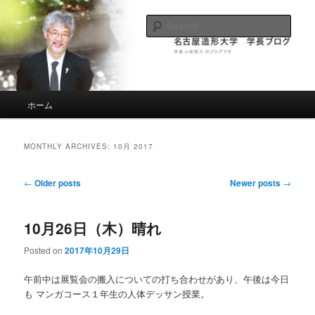
名古屋造形大学の元学長、小林亮介のブログです。
Sear
名古屋造形大学 元学長小林亮介ブロ
グ
Main
ホーム
Skip
Skip
menu
to
to
MONTHLY ARCHIVES:
10月 2017
primary
secondary
Post
←
Older posts
Newer posts
→
navigation
content
content
10月26日（木）晴れ
Posted on
2017年10月29日
午前中は展覧会の搬入についての打ち合わせがあり、午後は今日
も マンガコース１年生の人体デッサン授業。