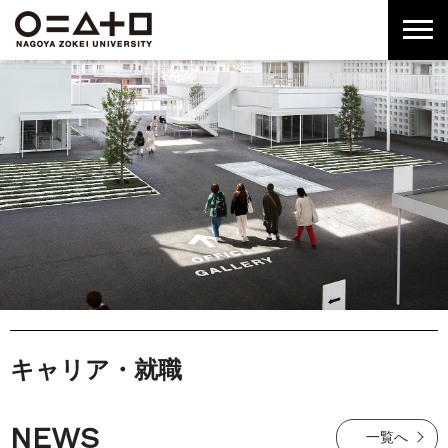
グ
本
ロ
フ
ロ
文
ー
ッ
ー
へ
カ
タ
バ
ル
ー
ル
ナ
へ
ナ
ビ
ビ
ゲ
ゲ
ー
ー
シ
シ
ョ
ョ
ン
ン
へ
へ
キャリア・就職
NEWS
一覧へ