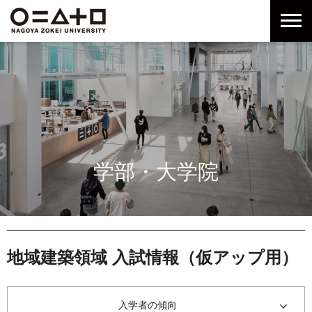
グ
本
ロ
フ
ロ
文
ー
ッ
ー
へ
カ
タ
バ
ル
ー
ル
ナ
へ
ナ
ビ
ビ
ゲ
ゲ
ー
ー
シ
シ
ョ
学部・大学院
ョ
ン
ン
へ
へ
地域建築領域 入試情報（仮アップ用）
入学者の傾向