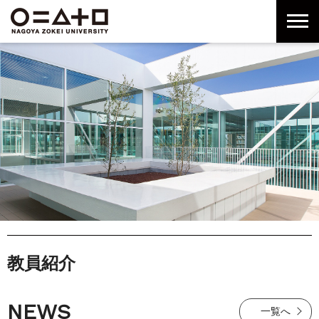
グ
本
ロ
フ
ロ
文
ー
ッ
ー
へ
カ
タ
バ
ル
ー
ル
ナ
へ
ナ
ビ
ビ
ゲ
ゲ
ー
ー
シ
シ
ョ
ョ
ン
ン
へ
へ
教員紹介
NEWS
一覧へ