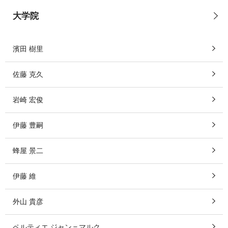
大学院
濱田 樹里
佐藤 克久
岩崎 宏俊
伊藤 豊嗣
蜂屋 景二
伊藤 維
外山 貴彦
ペルティエ ジャン＝マルク