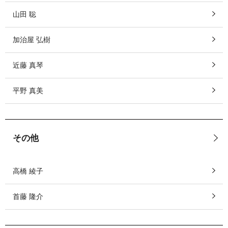
山田 聡
加治屋 弘樹
近藤 真琴
平野 真美
その他
高橋 綾子
首藤 隆介