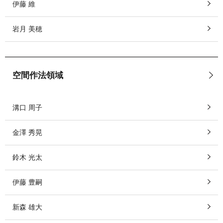
伊藤 維
岩月 美穂
空間作法領域
溝口 周子
金澤 秀晃
鈴木 光太
伊藤 豊嗣
新森 雄大