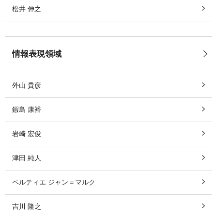
松井 伸之
情報表現領域
外山 貴彦
鍜島 康裕
岩崎 宏俊
津田 純人
ペルティエ ジャン＝マルク
吉川 隆之