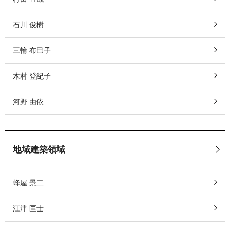
石川 俊樹
三輪 布巳子
木村 登紀子
河野 由依
地域建築領域
蜂屋 景二
江津 匡士