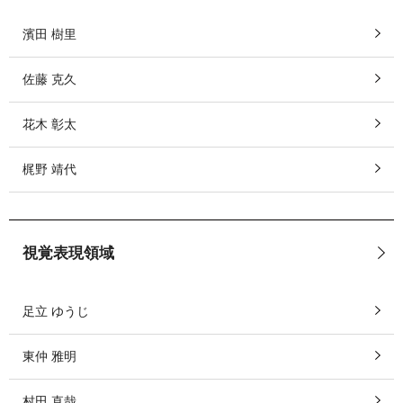
濱田 樹里
佐藤 克久
花木 彰太
梶野 靖代
視覚表現領域
足立 ゆうじ
東仲 雅明
村田 直哉