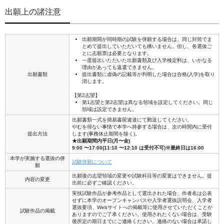
出願上の諸注意
出願期間が同時期の試験を併願する場合は、同じ封筒でま
とめて提出していただいても構いません。但し、各選抜ご
とに志願票は必要となります。
一度提出いただいた出願書類及び入学検定料は、いかなる
理由があっても返還できません。
出願書類
提出書類に虚偽の記載等が判明した場合は合格(入学)を取り
消します。
【第2志望】
第1志望と第2志望は異なる領域を設定してください。同じ
領域は設定できません。
出願書類一式を簡易書留速達にて郵送してください。
やむを得ない事情で本学へ持参する場合は、次の時間内に受付
提出方法
します(事務休止期間を除く)。
★出願期間内平日(月〜金)
9:00 〜17:00(11:10 〜12:10 は受付不可)※最終日は16:00
本学が実施する選抜の併
試験併願について
願
出願後の志望領域の変更や試験科目等の変更はできません。提
内容の変更
出前に必ずご確認ください。
実技試験作品が参考作品として選出された場合、作者名は公表
せずに本学のオープンキャンパスや入学者選抜説明会、入学者
選抜要項、Webサイトへの掲載等に使用させていただくことが
試験作品の掲載
ありますのでご了承ください。使用されたくない場合は、受験
後所定の期日までにご連絡ください。連絡のない場合は承諾し