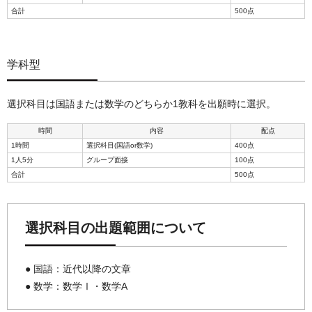
合計
500点
学科型
選択科目は国語または数学のどちらか1教科を出願時に選択。
時間
内容
配点
1時間
選択科目(国語or数学)
400点
1人5分
グループ面接
100点
合計
500点
選択科目の出題範囲について
● 国語：近代以降の文章
● 数学：数学Ⅰ・数学A