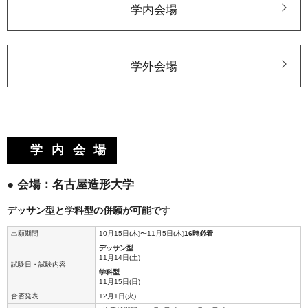
学内会場
学外会場
学内会場
● 会場：名古屋造形大学
デッサン型と学科型の併願が可能です
出願期間
10月15日(木)〜11月5日(木)
16時必着
デッサン型
11月14日(土)
試験日・試験内容
学科型
11月15日(日)
合否発表
12月1日(火)