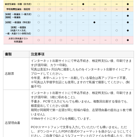
書類
注意事項
インターネット出願サイトにて申込手続き、検定料支払い後、印刷できま
す(片面印刷、カラー印刷)。
写真は直近3ヶ月以内に撮影したものをインターネット出願サイトにアッ
志願票
プロードしてください。
今年度、本学へエントリー・出願している場合は再アップロード不要。
※写真は入学後学生証にも使用しますので私服で撮影してください。(制
服不可)
インターネット出願サイトにて申込手続き、検定料支払い後、印刷できま
す(片面印刷、1枚に収めること)。
手書き、PC等で入力どちらでも構いません。複数回出願する場合でも、
都度提出してください(出願
期間が同期間で第一志望が同じ領域の場合、志望理由書の提出は１枚で構
いません)。
※Webサイトにサンプルを掲載しています。
志望理由書
PCやスマートフォンで文章を入力していただいても構いません。ただ
し、ダウンロードしたPDFの形式やフォーマットを崩さないようにしてく
ださい。ご自身で似たようなフォーマットのファイルを作成したり、行を