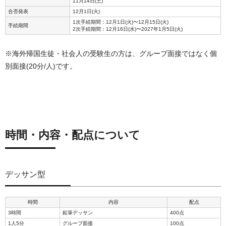
11月14日(土)
合否発表
12月1日(火)
1次手続期間：12月1日(火)〜12月15日(火)
手続期間
2次手続期間：12月16日(水)〜2027年1月5日(火)
※海外帰国生徒・社会人の受験生の方は、グループ面接ではなく個
別面接(20分/人)です。
時間・内容・配点について
デッサン型
時間
内容
配点
3時間
鉛筆デッサン
400点
1人5分
グループ面接
100点