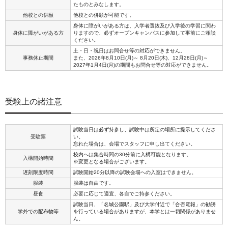
たものとみなします。
他校との併願
他校との併願が可能です。
身体に障がいがある方は、入学者選抜及び入学後の学習に関わ
身体に障がいがある方
りますので、必ずオープンキャンパスに参加して事前にご相談
ください。
土・日・祝日はお問合せ等の対応ができません。
事務休止期間
また、2026年8月10日(月)～ 8月20日(木)、12月28日(月)～
2027年1月4日(月)の期間もお問合せ等の対応ができません。
受験上の諸注意
試験当日は必ず持参し、試験中は所定の場所に提示してくださ
受験票
い。
忘れた場合は、会場でスタッフに申し出てください。
校内へは集合時間の30分前に入構可能となります。
入構開始時間
※変更となる場合がございます。
遅刻限度時間
試験開始20分以降の試験会場への入室はできません。
服装
服装は自由です。
昼食
必要に応じて適宜、各自でご持参ください。
試験当日、「名城公園駅」及び大学付近で「合否電報」の勧誘
学外での配布物等
を行っている場合がありますが、本学とは一切関係がありませ
ん。