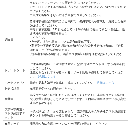
増やすなどフォーマットを変えたりしないでください。
また、PDFファイルの編集方法などのお問合せには対応できかねますので
ご了承ください。
ご自身で編集できない方は手書きで作成してください。
文部科学省所定の様式による用紙で、出身学校長が作成し、厳封したもの
を提出してください。
高等学校卒業後、5年を経過している等の理由で提出できない場合は、最
終学校の卒業証明書を提出し
てください。
調査書
●今年度、本学へ提出している場合は提出不要。
●高等学校卒業程度認定試験合格者(大学入学資格検定合格者)は、「合格
証明書」と「合格成績証明書」
(免除科目のある場合は、当該単位修得証明書を添付)を提出してくださ
い。
「地域建築領域」「空間作法領域」を第1志望でエントリーする者のみ提
出してください。
レポートシート
課題文をもとに本学が指示するレポート用紙を使用して作成してくださ
い。→
詳細はこちら
ポートフォリオ
書式や提出方法等を確認して提出してください。→
詳細はこちら
指定校課題
在籍高等学校へお問合せください。
学校長が作成・厳封したものを提出してください。本学が指定する学校に
推薦書
指定校通知書類とともに送付しています。※内容が網羅されていれば高校
独自のものでも可
大学入学共通テ
大学入試センターから交付された、当該年度大学入学共通テスト成績請求
スト成績請求チ
チケットを志願票と一緒に郵送してください。
ケット
在留カード
外国籍の方は在留カードのコピー(両面)を提出してください。