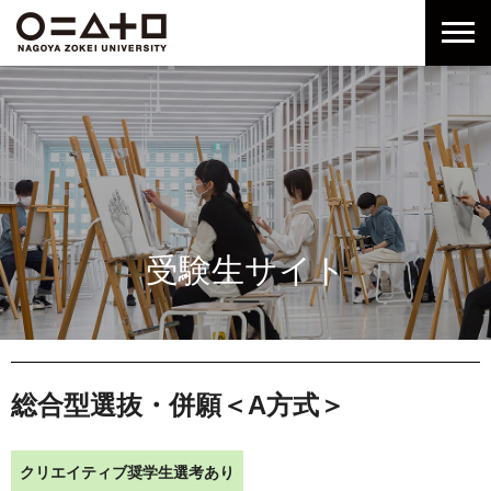
グ
本
ロ
フ
ロ
文
ー
ッ
ー
へ
カ
タ
バ
ル
ー
ル
ナ
へ
ナ
ビ
ビ
ゲ
ゲ
ー
ー
シ
シ
ョ
受験生サイト
ョ
ン
ン
へ
へ
総合型選抜・併願＜A方式＞
クリエイティブ奨学生選考あり