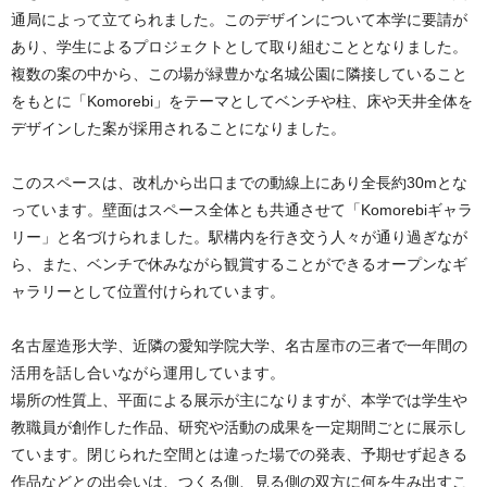
通局によって立てられました。このデザインについて本学に要請が
あり、学生によるプロジェクトとして取り組むこととなりました。
複数の案の中から、この場が緑豊かな名城公園に隣接していること
をもとに「Komorebi」をテーマとしてベンチや柱、床や天井全体を
デザインした案が採用されることになりました。
このスペースは、改札から出口までの動線上にあり全長約30mとな
っています。壁面はスペース全体とも共通させて「Komorebiギャラ
リー」と名づけられました。駅構内を行き交う人々が通り過ぎなが
ら、また、ベンチで休みながら観賞することができるオープンなギ
ャラリーとして位置付けられています。
名古屋造形大学、近隣の愛知学院大学、名古屋市の三者で一年間の
活用を話し合いながら運用しています。
場所の性質上、平面による展示が主になりますが、本学では学生や
教職員が創作した作品、研究や活動の成果を一定期間ごとに展示し
ています。閉じられた空間とは違った場での発表、予期せず起きる
作品などとの出会いは、つくる側、見る側の双方に何を生み出すこ