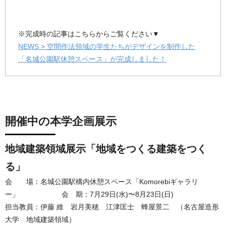
※完成時の記事はこちらからご覧ください▼
NEWS > 空間作法領域の学生たちがデザインを制作した
「名城公園駅休憩スペース」が完成しました！
開催中の本学企画展示
地域建築領域展示「地域をつくる建築をつく
る」
会 場：名城公園駅構内休憩スペース「Komorebiギャラリ
ー」 会 期：7月29日(水)〜8月23日(日)
担当教員：伊藤 維 岩月美穂 江津匡士 蜂屋景二 （名古屋造形
大学 地域建築領域）