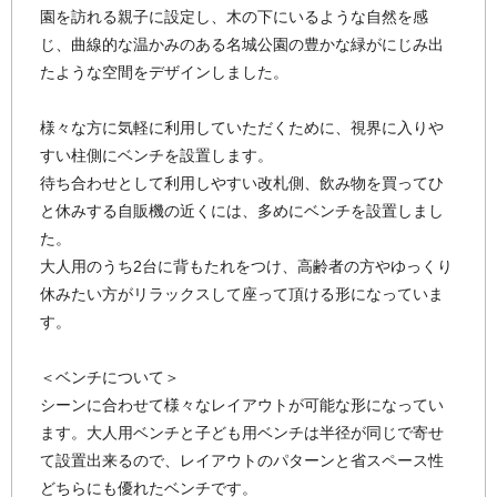
園を訪れる親子に設定し、木の下にいるような自然を感
じ、曲線的な温かみのある名城公園の豊かな緑がにじみ出
たような空間をデザインしました。
様々な方に気軽に利用していただくために、視界に入りや
すい柱側にベンチを設置します。
待ち合わせとして利用しやすい改札側、飲み物を買ってひ
と休みする自販機の近くには、多めにベンチを設置しまし
た。
大人用のうち2台に背もたれをつけ、高齢者の方やゆっくり
休みたい方がリラックスして座って頂ける形になっていま
す。
＜ベンチについて＞
シーンに合わせて様々なレイアウトが可能な形になってい
ます。大人用ベンチと子ども用ベンチは半径が同じで寄せ
て設置出来るので、レイアウトのパターンと省スペース性
どちらにも優れたベンチです。