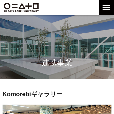
グ
本
ロ
フ
ロ
文
ー
ッ
ー
へ
カ
タ
バ
ル
ー
ル
ナ
へ
ナ
ビ
ビ
ゲ
ゲ
ー
ー
シ
シ
ョ
連携事業
ョ
ン
ン
へ
へ
Komorebiギャラリー