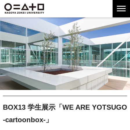
グ
本
ロ
フ
ロ
文
ー
ッ
ー
へ
カ
タ
バ
ル
ー
ル
ナ
へ
ナ
ビ
ビ
ゲ
ゲ
ー
ー
シ
シ
ョ
ョ
ン
ン
へ
へ
BOX13 学生展示「WE ARE YOTSUGO
-cartoonbox-」