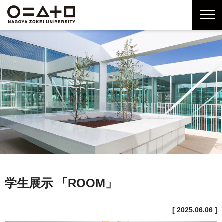
グ
本
ロ
フ
ロ
文
ー
ッ
ー
へ
カ
タ
バ
ル
ー
ル
ナ
へ
ナ
ビ
ビ
ゲ
ゲ
ー
ー
シ
シ
ョ
ョ
ン
ン
へ
へ
学生展示 「ROOM」
[ 2025.06.06 ]