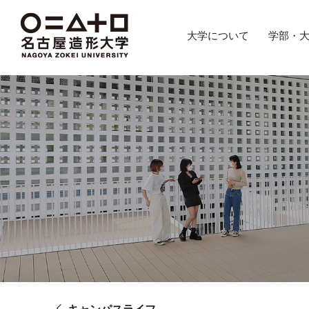
グ
本
ロ
フ
ロ
文
ー
ッ
大学について
学部・
ー
へ
カ
タ
バ
ル
ー
ル
ナ
へ
ナ
ビ
ビ
ゲ
ゲ
ー
ー
シ
シ
ョ
ョ
ン
ン
へ
へ