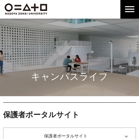
グ
本
ロ
フ
ロ
文
ー
ッ
ー
へ
カ
タ
バ
ル
ー
ル
ナ
へ
ナ
ビ
ビ
ゲ
ゲ
ー
ー
シ
シ
ョ
キャンパスライフ
ョ
ン
ン
へ
へ
保護者ポータルサイト
保護者ポータルサイト