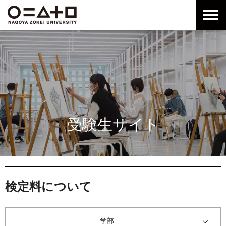
グ
本
ロ
フ
ロ
文
ー
ッ
ー
へ
カ
タ
バ
ル
ー
ル
ナ
へ
ナ
ビ
ビ
ゲ
ゲ
ー
ー
シ
シ
ョ
受験生サイト
ョ
ン
ン
へ
へ
検定料について
学部