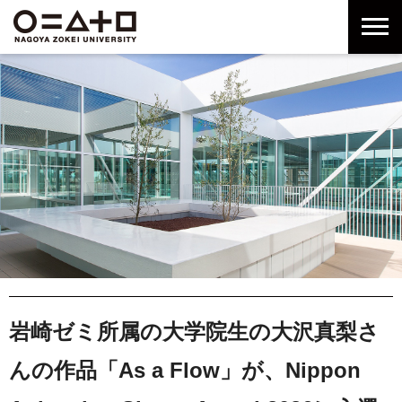
グ
本
ロ
フ
ロ
文
ー
ッ
ー
へ
カ
タ
バ
ル
ー
ル
ナ
へ
ナ
ビ
ビ
ゲ
ゲ
ー
ー
シ
シ
ョ
ョ
ン
ン
へ
へ
岩崎ゼミ所属の大学院生の大沢真梨さ
んの作品「As a Flow」が、Nippon