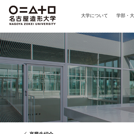
グ
本
ロ
フ
ロ
文
ー
ッ
大学について
学部・
ー
へ
カ
タ
バ
ル
ー
ル
ナ
へ
ナ
ビ
ビ
ゲ
ゲ
ー
ー
シ
シ
ョ
ョ
ン
ン
へ
へ