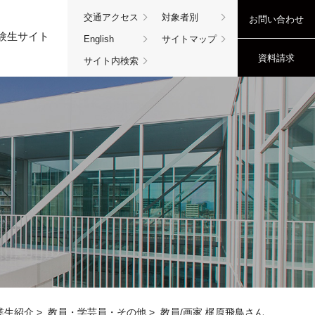
交通アクセス
対象者別
お問い合わせ
験生サイト
English
サイトマップ
資料請求
サイト内検索
業生紹介
>
教員・学芸員・その他
>
教員/画家 梶原飛鳥さん