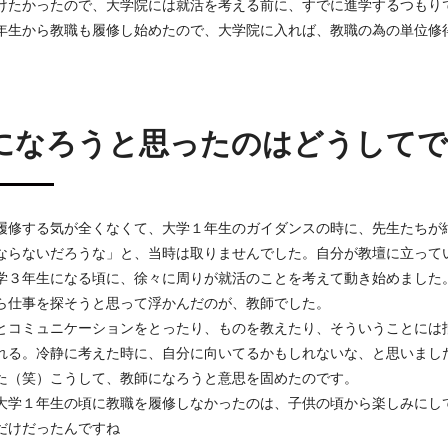
けたかったので、大学院には就活を考える前に、すでに進学するつもり
年生から教職も履修し始めたので、大学院に入れば、教職の為の単位修
になろうと思ったのはどうしてで
履修する気が全くなくて、大学１年生のガイダンスの時に、先生たちが
ならないだろうな」と、当時は取りませんでした。自分が教壇に立って
学３年生になる頃に、徐々に周りが就活のことを考えて動き始めました
ら仕事を探そうと思って浮かんだのが、教師でした。
とコミュニケーションをとったり、ものを教えたり、そういうことには
れる。冷静に考えた時に、自分に向いてるかもしれないな、と思いまし
た（笑）こうして、教師になろうと意思を固めたのです。
大学１年生の頃に教職を履修しなかったのは、子供の頃から楽しみにし
だけだったんですね