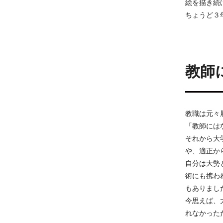
絵を描き続
ちょうど３
教師
教職は元々
「教師には
それから大
や、適正か
自分は大勢
術にも携わ
もありまし
今思えば、
れなかった