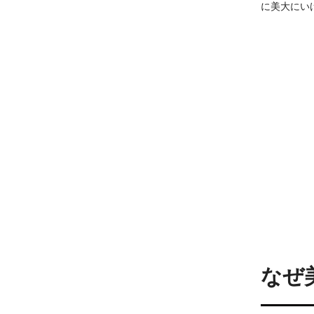
に美大にい
なぜ