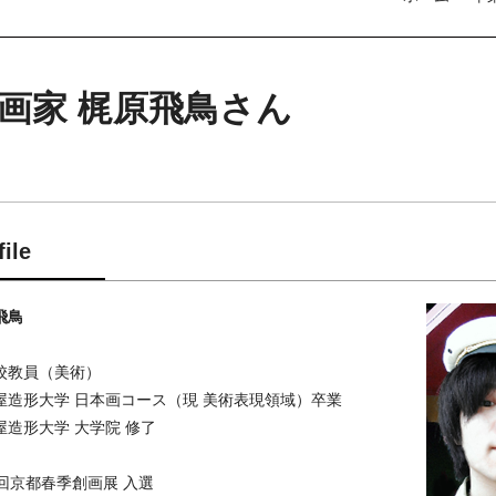
/画家 梶原飛鳥さん
file
飛鳥
校教員（美術）
屋造形大学 日本画コース（現 美術表現領域）卒業
屋造形大学 大学院 修了
6回京都春季創画展 入選